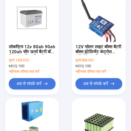
लोकप्रिय 12v 80ah 90ah
12V सोलर लाइट बॉक्स बैटरी
120ah सौर ऊर्जा बैटरी बॉक्स
बॉक्स इंटेलिजेंट कंट्रोल
बैंक पावर लीड-एसिड जेल
इंटीग्रेटेड मशीन कॉम्पैक्ट
मूल्य:
120USD
मूल्य:
80USD
बैटरी 6-EVF-100A
240mm
MOQ:
100
MOQ:
100
नवीनतम कीमत पता करें
नवीनतम कीमत पता करें
अब से संपर्क करें
अब से संपर्क करें
होम
उत्पादों
हमारे बारे में