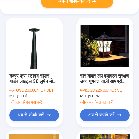
अपनी आवश्यकता दें
डेकोर फ्री स्टैंडिंग सोलर
सौर दीवार लैंप पर्यावरण संरक्षण
गार्डन लाइट्स 50 लुमेन मोशन
उच्च गुणवत्ता वाली सामग्री
सेंसर लॉन लाइट्स फ्रंट यार्ड
ऊर्जा सौर उद्यान प्रकाश की
मूल्य:
USD200.00/PER SET
मूल्य:
USD225.00/PER SET
वॉकवे
बचत करती है
MOQ:
50 सेट
MOQ:
50 सेट
नवीनतम कीमत पता करें
नवीनतम कीमत पता करें
अब से संपर्क करें
अब से संपर्क करें