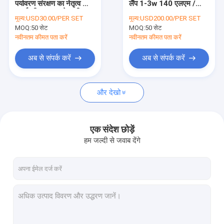
पर्यावरण संरक्षण का नेतृत्व किया
लैंप 1-3w 140 एलएम /
पनरोक लैंडस्केप लाइटिंग
ऊर्जा की बचत करने वाली उच्च
डब्ल्यू
मूल्य:
USD30.00/PER SET
मूल्य:
USD200.00/PER SET
गुणवत्ता वाली सामग्री38 ~
MOQ:
संचार टावर्स
50 सेट
MOQ:
50 सेट
100 सेमी ऊंचाई डस्टप्रूफ
नवीनतम कीमत पता करें
नवीनतम कीमत पता करें
सौर ऊर्जा बैटरी बॉक्स
अब से संपर्क करें
अब से संपर्क करें
एलईडी पोल स्ट्रीट लाइट
और देखो
एक संदेश छोड़ें
हम जल्दी से जवाब देंगे