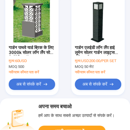
गार्डन पाथवे यार्ड ब्रिक के लिए
गार्डन एलईडी लॉन लैंप हाई
3000k सोलर लॉन लैंप सोलर
लुमेन सोलर गार्डन लाइट्स
डेकोरेटिव लॉन लाइट्स
रंगीन नवीनता आउटडोर
मूल्य:
60USD
मूल्य:
USD200.00/PER SET
सजावटी
MOQ:
500
MOQ:
50 सेट
नवीनतम कीमत पता करें
नवीनतम कीमत पता करें
अब से संपर्क करें
अब से संपर्क करें
अपना समय बचाओ
हमें आप के साथ सबसे अच्छा उत्पादों से संपर्क करें।