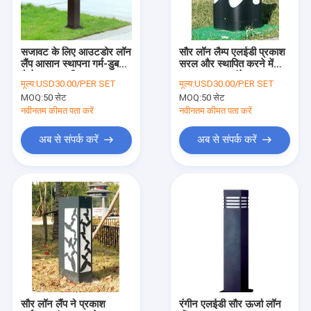
हमसे संपर्क करें
सजावट के लिए आउटडोर लॉन
सौर लॉन लैम्प एलईडी प्रकाश
लैंप आसान स्थापना गर्म-डुबकी
सरल और स्थापित करने में
एलईडी सोलर स्ट्रीट लाइट
गैल्वेनाइज्ड स्टील पाइप उच्च
आसान 8-10 घंटे / रात काम
मूल्य:
USD30.00/PER SET
मूल्य:
USD30.00/PER SET
गुणवत्ता वाले स्टेनलेस स्टील
करने का समय, 3-4 घटाटोप
MOQ:
50 सेट
MOQ:
50 सेट
ध्रुव
या बरसात के दिन
स्मार्ट एलईडी स्ट्रीट लाइट
नवीनतम कीमत पता करें
नवीनतम कीमत पता करें
वाटरप्रूफ एलईडी स्ट्रीट लाइट
अब से संपर्क करें
अब से संपर्क करें
हाई मास्ट एलईडी स्ट्रीट लाइट
एकीकृत सौर स्ट्रीट लाइट
एलईडी आंगन लाइट
सौर लॉन लैंप
आउटडोर एलईडी लैंडस्केप लाइट्स
सौर लॉन लैंप ने प्रकाश
रंगीन एलईडी सौर ऊर्जा लॉन