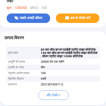
लाइट
मूल्य：120USD
MOQ：100
सबसे अच्छी कीमत
अब से संपर्क करें
उत्पाद विवरण
,
80 वाट ऑल इन वन एलईडी स्ट्रीट लाइट कोर्टरटेक
हाई लाइट
100 वाट ऑल इन वन एलईडी स्ट्रीट लाइट कोर्टरटेक
,
सोलर स्ट्रीट लाइट 100W कोर्टरटेक
आपूर्ति की क्षमता
20000 सेट एक महीने
उत्पत्ति के प्लेस
चीन
न्यूनतम आदेश मात्रा
100
पैकेजिंग विवरण
दफ़्ती
प्रमाणन
202130742917.X
और देखो