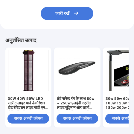
जारी रखें
अनुशंसित उत्पाद
30W 40W 50W LED
ठंडे सफेद रंग के साथ 80w
30w 50w 60w 
स्ट्रीट लाइट यार्ड डेकोरेशन
~ 250w एलईडी स्ट्रीट
100w 120w 15
हीट रेडिएशन लाइट बॉडी एनर्जी
लाइट बुद्धिमान और ऊर्जा
180w 200w 22
सेविंग लैंप और LED
भंडारण एकीकृत एलईडी
ब्राइट स्मार्ट सोलर स्
स्ट्रीट लैंप
लाइट एलईडी स्ट्रीट
सबसे अच्छी कीमत
सबसे अच्छी कीमत
सबसे अच्छी 
स्ट्रीमलाइन शेप